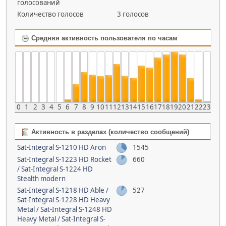
голосований
Количество голосов
3 голосов
Средняя активность пользователя по часам
0
1
2
3
4
5
6
7
8
9
10
11
12
13
14
15
16
17
18
19
20
21
22
23
Активность в разделах (количество сообщений)
Sat-Integral S-1210 HD Aron
1545
Sat-Integral S-1223 HD Rocket
660
/ Sat-Integral S-1224 HD
Stealth modern
Sat-Integral S-1218 HD Able /
527
Sat-Integral S-1228 HD Heavy
Metal / Sat-Integral S-1248 HD
Heavy Metal / Sat-Integral S-