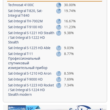
Technosat 4100C
30.00%
Sat-Integral T-820, Sat-
19.74%
Integral T-840
Sat-Integral TH-7002M
16.67%
Sat-Integral T-9100 HD
11.23%
Sat-Integral S-1221 HD Stealth
9.38%
/ Sat-Integral S-1222 HD
Stealth
Sat-Integral S-1225 HD Able
9.03%
Sat-Integral T-11
8.77%
Профессиональный
спутниковый
измерительный прибор
Sat-Integral S-1210 HD Aron
8.59%
Sat-Integral T-9000 HD
7.69%
Sat-Integral S-1223 HD Rocket
7.34%
/ Sat-Integral S-1224 HD
Stealth modern