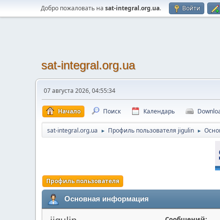
Добро пожаловать на
sat-integral.org.ua
.
Войти
sat-integral.org.ua
07 августа 2026, 04:55:34
Начало
Поиск
Календарь
Downlo
sat-integral.org.ua
Профиль пользователя jigulin
Осно
►
►
Профиль пользователя
Основная информация
jigulin
Сообщений: