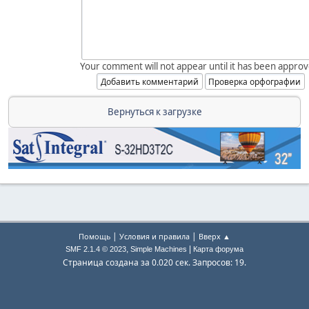
Your comment will not appear until it has been approv
Вернуться к загрузке
|
|
Помощь
Условия и правила
Вверх ▲
,
|
SMF 2.1.4 © 2023
Simple Machines
Карта форума
Страница создана за 0.020 сек. Запросов: 19.