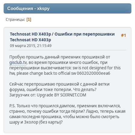
Сообщения - xkspy
Страницы
1
Technosat HD X403p
/
Ошибки при перепрошивки
#1
Technosat HD X403p
09 марта 2015, 21:15:49
Пробую прошить данный приемник прошивкой от
gisclub.tv
, во время прошивки много ошибок, при
перепрошивки высвечивается: sw is not designed for this
hw, please change back to official sw 0602020000eea6
Сейчас перепрошиваю прошивкой с данной ветки
форума, ошибки тоже поперли. Что делать?
Загрузчик от: Upgrade BY SOIRNET.COM
P.S. Только что прошился дампом, приемник включился,
странно, почему ошибки тогда пёрли? Ладно, теперь какая
самая последня прошивка, чтобы можно было смотреть
шару и 3колор (без карты)?