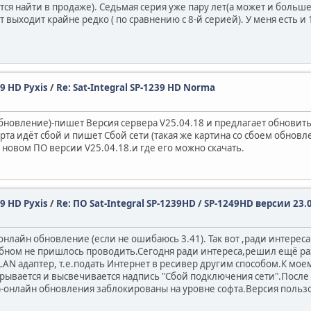
ся найти в продаже). Седьмая серия уже пару лет(а может и больше)
выходит крайне редко ( по сравнению с 8-й серией). У меня есть и 1
49 HD Pyxis
/
Re: Sat-Integral SP-1239 HD Norma
бновление)-пишет Версия сервера V25.04.18 и предлагает обновить 
тарта идёт сбой и пишет Сбой сети (такая же картина со сбоем обно
 новом ПО версии V25.04.18.и где его можно скачать.
49 HD Pyxis
/
Re: ПО Sat-Integral SP-1239HD / SP-1249HD версии 23.
онлайн обновление (если не ошибаюсь 3.41). Так вот ,ради интерес
бубном не пришлось проводить.Сегодня ради интереса,решил ещё ра
LAN адаптер, т.е.подать Интернет в ресивер другим способом.К моему
ерывается и высвечивается надпись "Сбой подключения сети".После
)-онлайн обновления заблокированы на уровне софта.Версия пользов