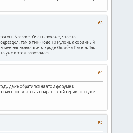
#3
я он - Nashare. Очень похоже, что это
одраздел, там в пин -коде 10 нулей), а серийный
,и мне написало что-то вроде Ошибка Пакета. Так
о-то уже в этом разобрался.
#4
оду, даже обратился на этом форуме к
овая прошивка на аппараты этой серии, она уже
#5