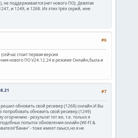
, не поддерживается (нет нового ПО). Девятая
247, и 1249, и 1268. Из этих трёх серий, мне
#6
(сейчас стоит первая версия
вления нового ПО V24.12.24 в режиме Онлайн,была и
08.21
#7
а решил обновить свой ресивер (1268) онлайн.И Вы
з попробовать обновить свой ресивер (1249)
 огорчению - результат тот же, т.е. только я
 подобных попыток обновления онлайн (WI-FI &
ателя"банан" - тоже имеет смысл,но я не