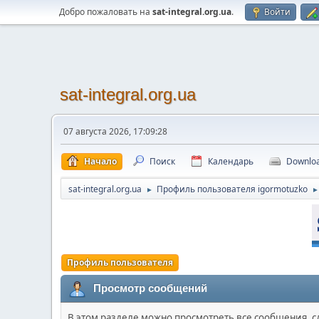
Добро пожаловать на
sat-integral.org.ua
.
Войти
sat-integral.org.ua
07 августа 2026, 17:09:28
Начало
Поиск
Календарь
Downlo
sat-integral.org.ua
Профиль пользователя igormotuzko
►
►
Профиль пользователя
Просмотр сообщений
В этом разделе можно просмотреть все сообщения, 