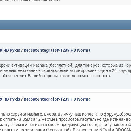
49 HD Pyxis
/
Re: Sat-Integral SP-1239 HD Norma
 версии активации Nashare (бесплатной), для тюнеров, которые из к
лучае вышеназванные сервисы были активированы один в 24 году, дру
 обьяснение с Вашей стороны, касательно моего вопроса.
49 HD Pyxis
/
Re: Sat-Integral SP-1239 HD Norma
ельно сервиса Nashare. Вчера, в личку,наш коллега по форуму,сброс
к оплате - 3 USD за 12 месяцев просмотра.Касательно,где истина - 
лся, о чём я и написал в своём предыдущем посте, а вот у нашего ко
ё попытки по активации (бесплатной). В отношении NCAM и DDQCAM 