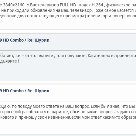
е 3840х2160. У Вас телевизор FULL HD - кодек Н.264 , физическое
 не приходили обновления на Ваш телевизор. Тоже самое касается и
дование для соответствующего просмотра (телевизор и тюнер новог
329 HD Combo
/
Re: Шурик
отает, т.е. - за что платите , то и получаете. Касательно встроенног
дъявите !
329 HD Combo
/
Re: Шурик
кцию, по поводу моего ответа на Ваш вопрос. Если бы я знал, что Вы 
и просьбой разобраться в шаринге, обычно такие вопросы задают 
такового и приношу свои извинения,если мой ответ каким-то образ