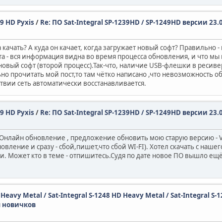
49 HD Pyxis
/
Re: ПО Sat-Integral SP-1239HD / SP-1249HD версии 23.
качать? А куда он качает, когда загружает новый софт? Правильно -
а - вся информация видна во время процесса обновления, и что мы в
я новый софт (второй процесс).Так-что, наличие USB-флешки в реси
 прочитать мой пост,то там чётко написано ,что невозможность о
дствии сеть автоматически восстанавливается.
49 HD Pyxis
/
Re: ПО Sat-Integral SP-1239HD / SP-1249HD версии 23.
 Онлайн обновление , предложение обновить мою старую версию - V2
вление и сразу - сбой,пишет,что сбой WI-FI). Хотел скачать с нашег
 Может кто в теме - отпишитесь.Судя по дате новое ПО вышло ещё в
D Heavy Metal / Sat-Integral S-1248 HD Heavy Metal / Sat-Integral S-
ы новичков