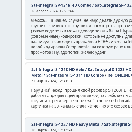
Sat-Integral SP-1319 HD Combo / Sat-Integral SP-1
16 апреля 2024, 12:29:44
allexxx65 ! В Вашем случае, не надо делать дурную 
спутник , зайти в этот спутник и посмотреть прова
),какие кодировки может декодировать Ваша Шура ( 
(современные) кодировки ,которые не доступны для де
планирует переходить провайдер НТВ+ , и уже на 56
новой кодировки Compunicate, на которую рано или п
просмотра ! Ну, где-то так, желаю удачи !
Sat-Integral S-1218 HD Able / Sat-Integral S-1228 H
Metal / Sat-Integral S-1311 HD Combo
/
Re: ONLINE 
31 марта 2024, 12:39:10
Пару дней назад, прошил свой ресивер S-1268HD, н
работал с предыдущей прошивкой, так работает и с
соединить ресивер не через wi-fi,а через usb-lan a
картинка на SD-каналах стала чётче - но это скорее
Sat-Integral S-1227 HD Heavy Metal / Sat-Integral S
10 марта 2024, 17:37:58