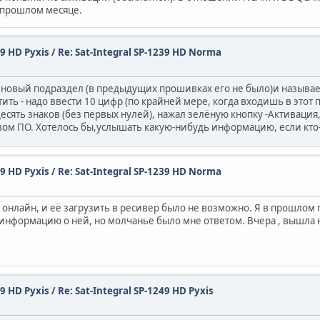
в прошлом месяце.
49 HD Pyxis
/
Re: Sat-Integral SP-1239 HD Norma
новый подраздел (в предыдущих прошивках его не было)и называетс
ь - надо ввести 10 цифр (по крайней мере, когда входишь в этот п
десять знаков (без первых нулей), нажал зелёную кнопку -Активация
 новом ПО. Хотелось бы,услышать какую-нибудь информацию, если кт
49 HD Pyxis
/
Re: Sat-Integral SP-1239 HD Norma
 онлайн, и её загрузить в ресивер было не возможно. Я в прошлом г
информацию о ней, но молчанье было мне ответом. Вчера , вышла н
49 HD Pyxis
/
Re: Sat-Integral SP-1249 HD Pyxis