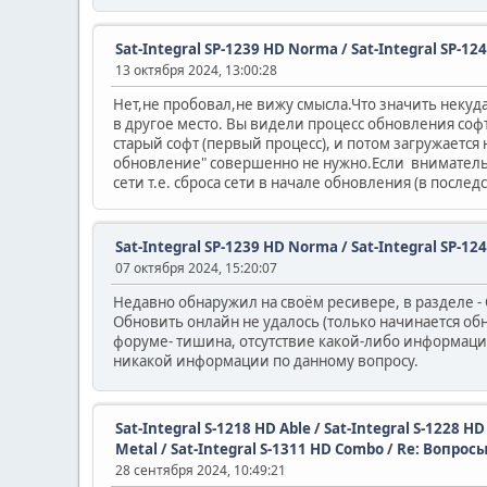
Sat-Integral SP-1239 HD Norma / Sat-Integral SP-12
13 октября 2024, 13:00:28
Нет,не пробовал,не вижу смысла.Что значить некуда 
в другое место. Вы видели процесс обновления софт
старый софт (первый процесс), и потом загружаетс
обновление" совершенно не нужно.Если внимательно
сети т.е. сброса сети в начале обновления (в после
Sat-Integral SP-1239 HD Norma / Sat-Integral SP-12
07 октября 2024, 15:20:07
Недавно обнаружил на своём ресивере, в разделе -
Обновить онлайн не удалось (только начинается обно
форуме- тишина, отсутствие какой-либо информации.
никакой информации по данному вопросу.
Sat-Integral S-1218 HD Able / Sat-Integral S-1228 H
Metal / Sat-Integral S-1311 HD Combo
/
Re: Вопрос
28 сентября 2024, 10:49:21