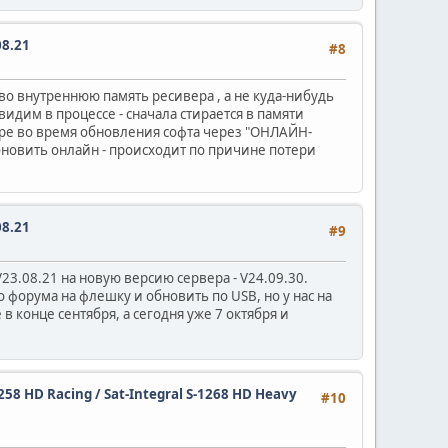
08.21
#8
 во внутреннюю память ресивера , а не куда-нибудь
идим в процессе - сначала стирается в памяти
вере во время обновления софта через "ОНЛАЙН-
бновить онлайн - происходит по причине потери
08.21
#9
3.08.21 на новую версию сервера - V24.09.30.
о форума на флешку и обновить по USB, но у нас на
 конце сентября, а сегодня уже 7 октября и
1258 HD Racing / Sat-Integral S-1268 HD Heavy
#10