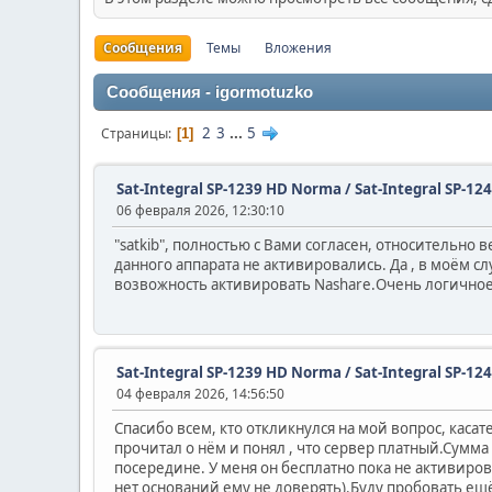
Сообщения
Темы
Вложения
Сообщения - igormotuzko
2
3
...
5
Страницы
1
Sat-Integral SP-1239 HD Norma / Sat-Integral SP-12
06 февраля 2026, 12:30:10
"satkib", полностью с Вами согласен, относительно
данного аппарата не активировались. Да , в моём с
возвожность активировать Nashare.Очень логичное
Sat-Integral SP-1239 HD Norma / Sat-Integral SP-12
04 февраля 2026, 14:56:50
Спасибо всем, кто откликнулся на мой вопрос, касат
прочитал о нём и понял , что сервер платный.Сумма 
посередине. У меня он бесплатно пока не активирова
нет оснований ему не доверять).Буду пробовать ещ