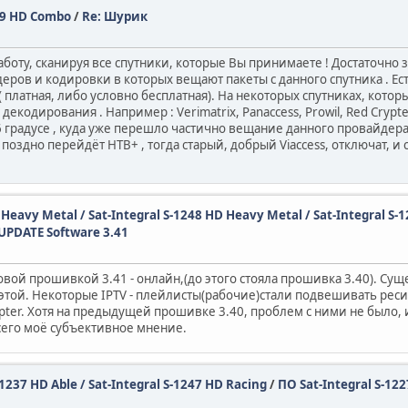
329 HD Combo
/
Re: Шурик
работу, сканируя все спутники, которые Вы принимаете ! Достаточно 
йдеров и кодировки в которых вещают пакеты с данного спутника . Е
платная, либо условно бесплатная). На некоторых спутниках, кото
кодирования . Например : Verimatrix, Panaccess, Prowil, Red Crypte
 градусе , куда уже перешло частично вещание данного провайдера, 
оздно перейдёт НТВ+ , тогда старый, добрый Viaccess, отключат, и с
D Heavy Metal / Sat-Integral S-1248 HD Heavy Metal / Sat-Integral S-
UPDATE Software 3.41
овой прошивкой 3.41 - онлайн,(до этого стояла прошивка 3.40). Су
 этой. Некоторые IPTV - плейлисты(рабочие)стали подвешивать ре
dapter. Хотя на предыдущей прошивке 3.40, проблем с ними не было,
 всего моё субъективное мнение.
-1237 HD Able / Sat-Integral S-1247 HD Racing
/
ПО Sat-Integral S-12