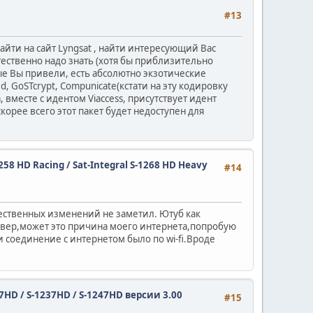
#13
зайти на сайт Lyngsat , найти интересующий Вас
стественно надо знать (хотя бы приблизительно
рые Вы привели, есть абсолютно экзотические
d, GoSTcrypt, Compunicate(кстати на эту кодировку
вместе с идентом Viaccess, присутствует идент
корее всего этот пакет будет недоступен для
1258 HD Racing / Sat-Integral S-1268 HD Heavy
#14
щественных изменений не заметил. Ютуб как
сивер,может это причина моего интернета,попробую
 и соединение с интернетом было по wi-fi.Вроде
27HD / S-1237HD / S-1247HD версии 3.00
#15