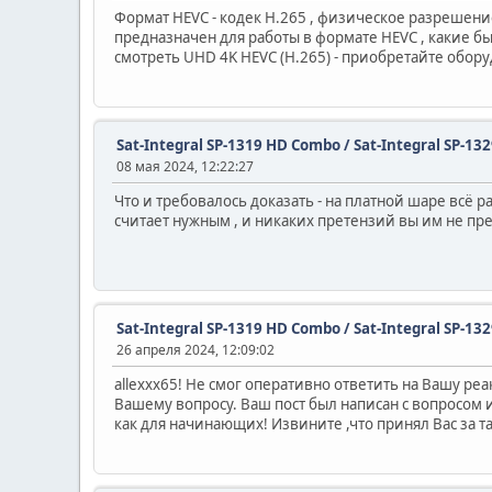
Формат HEVC - кодек H.265 , физическое разрешени
предназначен для работы в формате HEVC , какие бы
смотреть UHD 4K HEVC (H.265) - приобретайте обору
Sat-Integral SP-1319 HD Combo / Sat-Integral SP-1
08 мая 2024, 12:22:27
Что и требовалось доказать - на платной шаре всё раб
считает нужным , и никаких претензий вы им не пре
Sat-Integral SP-1319 HD Combo / Sat-Integral SP-1
26 апреля 2024, 12:09:02
allexxx65! Не смог оперативно ответить на Вашу реа
Вашему вопросу. Ваш пост был написан с вопросом 
как для начинающих! Извините ,что принял Вас за 