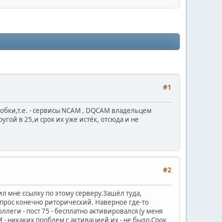
#1
оробки,т.е. - сервисы NCAM , DQCAM владельцем
гой в 25,и срок их уже истёк, отсюда и не
#2
ил мне ссылку по этому серверу.Зашёл туда,
вопрос конечно риторический. Наверное где-то
ллеги - пост 75 - бесплатно активировался (у меня
- никаких проблем с активацией их - не было.Срок