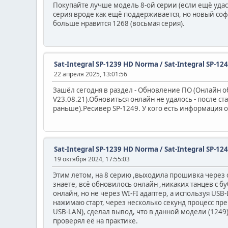
Покупайте лучше модель 8-ой серии (если ещё удаст
серия вроде как ещё поддерживается, но новый софт 
больше нравится 1268 (восьмая серия).
Sat-Integral SP-1239 HD Norma / Sat-Integral SP-12
22 апреля 2025, 13:01:56
Зашёл сегодня в раздел - Обновление ПО (Онлайн о
V23.08.21).Обновиться онлайн не удалось - после с
раньше).Ресивер SP-1249. У кого есть информация о
Sat-Integral SP-1239 HD Norma / Sat-Integral SP-12
19 октября 2024, 17:55:03
Этим летом, на 8 серию ,выходила прошивка через 
знаете, всё обновилось онлайн ,никаких танцев с 
онлайн, но не через WI-FI адаптер, а используя USB-
нажимаю старт, через несколько секунд процесс пр
USB-LAN), сделал вывод, что в данной модели (1249
проверял её на практике.