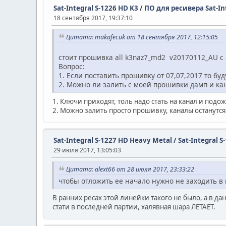
Sat-Integral S-1226 HD K3
/
ПО для ресивера Sat-Int
18 сентября 2017, 19:37:10
Цитата: makafecuk от 18 сентября 2017, 12:15:05
стоит прошивка all k3naz7_md2 v20170112_AU 
Вопрос:
1. Если поставить прошивку от 07,07,2017 то бу
2. Можно ли залить с моей прошивки дамп и ка
1. Ключи приходят, толь надо стать на канал и подо
2. Можно залить просто прошивку, каналы останутся,
Sat-Integral S-1227 HD Heavy Metal / Sat-Integral S
29 июля 2017, 13:05:03
Цитата: alext66 от 28 июля 2017, 23:33:22
чтобы отложить ее начало нужно не заходить в
В ранних ресах этой линейки такого не было, а в д
стати в последней партии, халявная шара ЛЕТАЕТ.