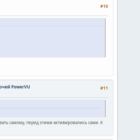
#10
ючей PowerVU
#11
вать самому, перед этими активировались сами. К