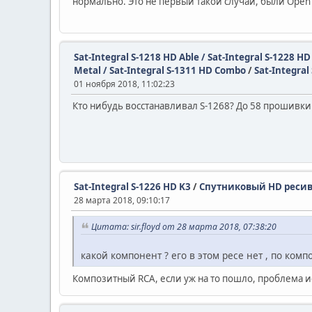
нормально. Это не первый такой случай, были Open 
Sat-Integral S-1218 HD Able / Sat-Integral S-1228 H
Metal / Sat-Integral S-1311 HD Combo
/
Sat-Integral
01 ноября 2018, 11:02:23
Кто нибудь восстанавливал S-1268? До 58 прошивки е
Sat-Integral S-1226 HD K3
/
Спутниковый HD ресивер
28 марта 2018, 09:10:17
Цитата: sir.floyd от 28 марта 2018, 07:38:20
какой компонент ? его в этом ресе нет , по комп
Композитный RCA, если уж на то пошло, проблема и