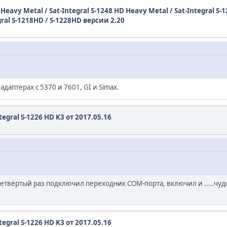
D Heavy Metal / Sat-Integral S-1248 HD Heavy Metal / Sat-Integral S-
gral S-1218HD / S-1228HD версии 2.20
адаптерах с 5370 и 7601, GI и Simax.
egral S-1226 HD K3 от 2017.05.16
 четвёртый раз подключил переходник СОМ-порта, включил и .....чуд
egral S-1226 HD K3 от 2017.05.16