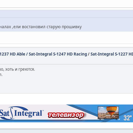
налах ,ели востановил старую прошивку
-1237 HD Able / Sat-Integral S-1247 HD Racing
/
Sat-Integral S-1227 
о, хоть и греются.
л.