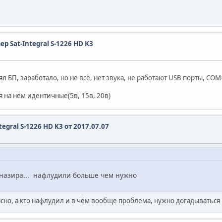
 Sat-Integral S-1226 HD K3
ял БП, заработало, но не всё, нет звука, не работают USB порты, С
 на нём идентичные(5в, 15в, 20в)
egral S-1226 HD K3 от 2017.07.07
а назира... нафлудили больше чем нужно
 ясно, а кто нафлудил и в чём вообще проблема, нужно догадыватьс