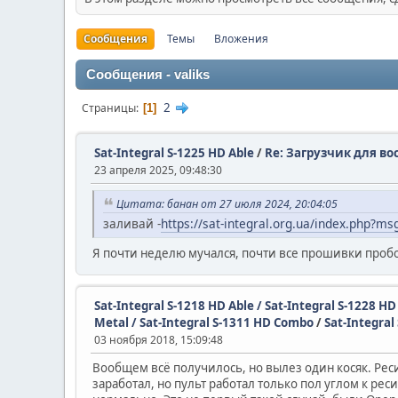
Сообщения
Темы
Вложения
Сообщения - valiks
2
Страницы
1
Sat-Integral S-1225 HD Able
/
Re: Загрузчик для во
23 апреля 2025, 09:48:30
Цитата: банан от 27 июля 2024, 20:04:05
заливай -
https://sat-integral.org.ua/index.php?m
Я почти неделю мучался, почти все прошивки пробов
Sat-Integral S-1218 HD Able / Sat-Integral S-1228 H
Metal / Sat-Integral S-1311 HD Combo
/
Sat-Integral
03 ноября 2018, 15:09:48
Вообщем всё получилось, но вылез один косяк. Реси
заработал, но пульт работал только пол углом к ре