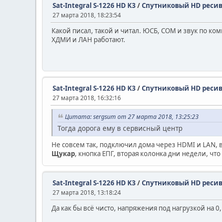
Sat-Integral S-1226 HD K3
/
Спутниковый HD ресивер
27 марта 2018, 18:23:54
Какой писал, такой и читал. ЮСБ, СОМ и звук по ко
ХДМИ и ЛАН работают.
Sat-Integral S-1226 HD K3
/
Спутниковый HD ресивер
27 марта 2018, 16:32:16
Цитата: sergsum от 27 марта 2018, 13:25:23
Тогда дорога ему в сервисный центр
Не совсем так, подключил дома через HDMI и LAN, 
Щукар
, кнопка ЕПГ, вторая колонка дни недели, что
Sat-Integral S-1226 HD K3
/
Спутниковый HD ресивер
27 марта 2018, 13:18:24
Да как бы всё чисто, напряжения под нагрузкой на 