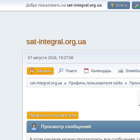
Добро пожаловать на
sat-integral.org.ua
.
Войти
sat-integral.org.ua
07 августа 2026, 19:27:06
Начало
Поиск
Календарь
Downlo
sat-integral.org.ua
Профиль пользователя valiks
Прос
►
►
Профиль пользователя
Просмотр сообщений
В этом разделе можно просмотреть все сообщения, 