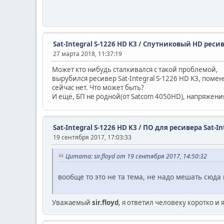
Sat-Integral S-1226 HD K3
/
Спутниковый HD ресивер
27 марта 2018, 11:37:19
Может кто нибудь сталкивался с такой проблемой,
вырубился ресивер Sat-Integral S-1226 HD K3, помен
сейчас нет. Что может быть?
И ещё, БП не родной(от Satcom 4050HD), напряжения
Sat-Integral S-1226 HD K3
/
ПО для ресивера Sat-Int
19 сентября 2017, 17:03:33
Цитата: sir.floyd от 19 сентября 2017, 14:50:32
вообще то это не та тема, не надо мешать сюд
Уважаемый
sir.floyd
, я ответил человеку коротко и