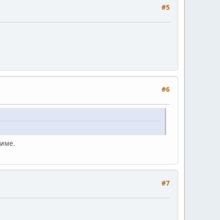
#5
#6
жиме.
#7