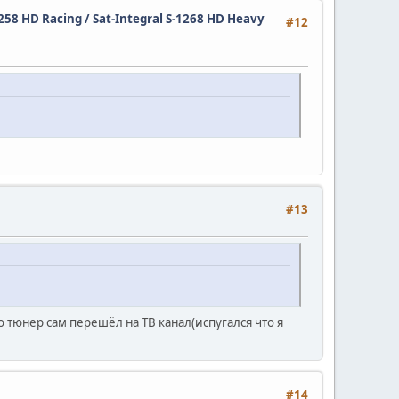
1258 HD Racing / Sat-Integral S-1268 HD Heavy
#12
#13
о тюнер сам перешёл на ТВ канал(испугался что я
#14