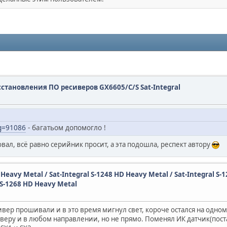
сстановления ПО ресиверов GX6605/C/S Sat-Integral
sg=91086
- багатьом допомогло !
ал, всё равно серийник просит, а эта подошла, респект автору
D Heavy Metal / Sat-Integral S-1248 HD Heavy Metal / Sat-Integral S-
 S-1268 HD Heavy Metal
вер прошивали и в это время мигнул свет, короче остался на одно
сиверу и в любом направлении, но не прямо. Поменял ИК датчик(поста