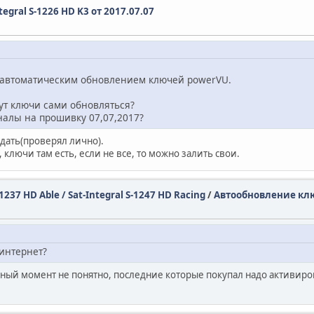
egral S-1226 HD K3 от 2017.07.07
с автоматическим обновлением ключей powerVU.
дут ключи сами обновляться?
налы на прошивку 07,07,2017?
ждать(проверял лично).
 ключи там есть, если не все, то можно залить свои.
-1237 HD Able / Sat-Integral S-1247 HD Racing
/
Автообновление кл
 интернет?
анный момент не понятно, последние которые покупал надо активиро