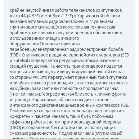
Крайне неустойчивая работа телеканалов со спутников
Astra 4A (4.9°E) и Hot Bird (13°E) в Харьковской области
вызвана активным радиоэлектронным глушением
спутникового сигнала.Это комплексная техническая
проблема, связанная с текущей военной обстановкой и
использованием специфического
оборудования.Основные причины
перебоевЦеленаправленная радиоэлектронная борьба
(РЭБ): Спутниковое вещание европейских операторов (SES
и Eutelsat) подвергается регулярным атакам наземных
станций глушения. На частоты транспондеров подается
мощный «белый шум» или дублирующий пустой сигнал
со стороны РФ. Это перегружает приемный тракт спутника
или абонентского ресивера, из-за чего картинка сыплется
на кубики, зависает или полностью пропадает сигнал
(«нет сигнала»).Географическая близость к линии фронта
и границе: Харьковская область находится в зоне
интенсивного действия мощных военных комплексов РЭБ.
Помехи могут создаваться как целенаправленно против
конкретных пакетов каналов, так и быть побочным
эффектом работы систем противовоздушной обороны
(ПВО) и подавления беспилотников, использующих
смежные радиочастоты.Подмена сигнала (спутниковый
спуфинг): Помимо простого глушения, периодически