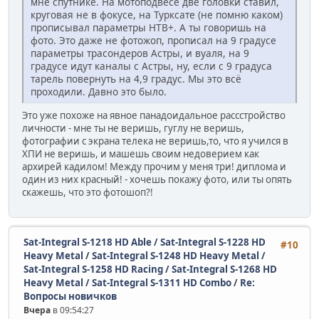
мне спутнике. На мотоподвесе две головки ставил,
круговая не в фокусе, на Турксате (не помню каком)
прописывал параметры НТВ+. А ты говоришь на
фото. Это даже не фотожоп, прописал на 9 градусе
параметры трасондеров Астры, и вуаля, на 9
градусе идут каналы с Астры, ну, если с 9 градуса
тарель повернуть на 4,9 градус. Мы это всё
проходили. Давно это было.
Это уже похоже на явное панадоидальное рассстройство
личности - мне ты не веришь, гуглу не веришь,
фотографии с экрана телека не веришь,то, что я учился в
ХПИ не веришь, и машешь своим недоверием как
архирей кадилом! Между прочим у меня три! диплома и
один из них красный! - хочешь покажу фото, или ты опять
скажешь, что это фотошоп?!
Sat-Integral S-1218 HD Able / Sat-Integral S-1228 HD
#10
Heavy Metal / Sat-Integral S-1248 HD Heavy Metal /
Sat-Integral S-1258 HD Racing / Sat-Integral S-1268 HD
Heavy Metal / Sat-Integral S-1311 HD Combo
/
Re:
Вопросы новичков
Вчера
в 09:54:27