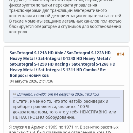
фиксируются попытки перехвата управления
транспондерами для трансляции альтернативного
контента или полной дезориентации вещательных сетей.
В такие моменты вещание легальных каналов полностью
блокируется операторами спутников для восстановления
контроля.
Sat-Integral S-1218 HD Able / Sat-Integral S-1228 HD
#14
Heavy Metal / Sat-Integral S-1248 HD Heavy Metal /
Sat-Integral S-1258 HD Racing / Sat-Integral S-1268 HD
Heavy Metal / Sat-Integral S-1311 HD Combo
/
Re:
Вопросы новичков
04 августа 2026, 21:17:36
Цитата: Pavel01 от 04 августа 2026, 18:31:53
К Стати, именно то, что это натрёх ресиверах и
приборе проявляется, является 100 %
доказательством, того что у тебя НЕИСПРАВНО или
НЕ НАСТРОЕНО оборудование.
Я служил в Армии с 1969 по 1971 гг. В зенитно ракетных
войсках (С75), был командиром отделения и ком. ПУ.