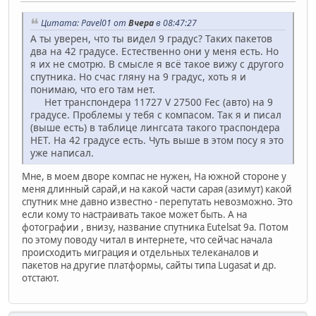
Цитата: Pavel01 от
Вчера
в 08:47:27
А ты уверен, что ты видел 9 градус? Таких пакетов
два на 42 градусе. Естественно они у меня есть. Но
я их не смотрю. В смысле я всё такое вижу с другого
спутника. Но счас гляну на 9 градус, хоть я и
понимаю, что его там нет.
Нет транспондера 11727 V 27500 Fec (авто) на 9
градусе. Проблемы у тебя с компасом. Так я и писал
(выше есть) в таблице лингсата такого траспондера
НЕТ. На 42 градусе есть. Чуть выше в этом посу я это
уже написал.
Мне, в моем дворе компас не нужен, На южной стороне у
меня длинный сарай,и на какой части сарая (азимут) какой
спутник мне давно известно - перепутать невозможно. Это
если кому то настраивать такое может быть. А на
фотографии , внизу, название спутника Eutelsat 9a. Потом
по этому поводу читал в интернете, что сейчас начала
происходить миграция и отдельных телеканалов и
пакетов на другие платформы, сайты типа Lugasat и др.
отстают.