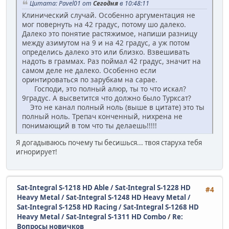
Цитата: Pavel01 от
Сегодня
в 10:48:11
Клинический случай. Особенно аргументация не
мог повернуть на 42 градус, потому шо далеко.
Далеко это понятие растяжимое, напиши разницу
между азимутом на 9 и на 42 градус, а уж потом
определись далеко это или близко. Взвешивать
надоть в граммах. Раз поймал 42 градус, значит на
самом деле не далеко. Особенно если
оринтироваться по зарубкам на сарае.
Господи, это полный алюр, ты то что искал?
9градус. А высветится что должно было Турксат?
Это не канал полный ноль (выше в цитате) это ты
полный ноль. Трепач конченный, нихрена не
понимающий в том что ты делаешь!!!!!
Я догадываюсь почему ты бесишься... твоя старуха тебя
игнорирует!
Sat-Integral S-1218 HD Able / Sat-Integral S-1228 HD
#4
Heavy Metal / Sat-Integral S-1248 HD Heavy Metal /
Sat-Integral S-1258 HD Racing / Sat-Integral S-1268 HD
Heavy Metal / Sat-Integral S-1311 HD Combo
/
Re:
Вопросы новичков