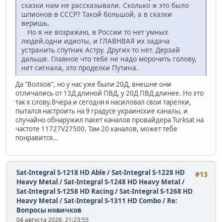
сказки нам не рассказывали. Сколько ж это было
шпионов в СССР? Такой большой, а в сказки
веришь.
Но я не возражаю, в России то нет умных
людей,одни идиоты, и ГЛАВНВАЯ их задача
устранить спутник Астру. Других то нет. Дерзай
дальше. Главное что тебе не надо морочить голову,
нет сигнала, это проделки Путина.
Да "Волхов", но у нас уже были 20Д, внешне они
отличались от 13Д длиной ПВД, у 20Д ПВД длинее. Но это
так к слову.Вчера и сегодня я насиловал свои тарелки,
пытался настроить на 9 градусе украинские каналы, и
случайно обнаружил пакет каналов провайдера Turksat на
частоте 11727V27500. Там 20 каналов, может тебе
понравится...
Sat-Integral S-1218 HD Able / Sat-Integral S-1228 HD
#13
Heavy Metal / Sat-Integral S-1248 HD Heavy Metal /
Sat-Integral S-1258 HD Racing / Sat-Integral S-1268 HD
Heavy Metal / Sat-Integral S-1311 HD Combo
/
Re:
Вопросы новичков
04 августа 2026, 21:23:55