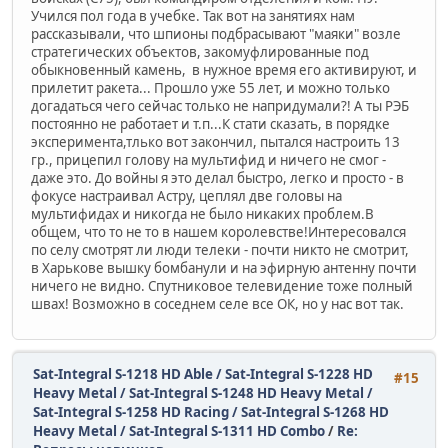
Учился пол года в учебке. Так вот на занятиях нам
рассказывали, что шпионы подбрасывают "маяки" возле
стратегических объектов, закомуфлированные под
обыкновенный камень, в нужное время его активируют, и
прилетит ракета... Прошло уже 55 лет, и можно только
догадаться чего сейчас только не напридумали?! А ты РЭБ
постоянно не работает и т.п...К стати сказать, в порядке
эксперимента,тлько вот закончил, пытался настроить 13
гр., прицепил голову на мультифид и ничего не смог -
даже это. До войны я это делал быстро, легко и просто - в
фокусе настраивал Астру, цеплял две головы на
мультифидах и никогда не было никаких проблем.В
общем, что то не то в нашем королевстве!Интересовался
по селу смотрят ли люди телеки - почти никто не смотрит,
в Харькове вышку бомбанули и на эфирную антенну почти
ничего не видно. Спутниковое телевидение тоже полный
швах! Возможно в соседнем селе все ОК, но у нас вот так.
Sat-Integral S-1218 HD Able / Sat-Integral S-1228 HD
#15
Heavy Metal / Sat-Integral S-1248 HD Heavy Metal /
Sat-Integral S-1258 HD Racing / Sat-Integral S-1268 HD
Heavy Metal / Sat-Integral S-1311 HD Combo
/
Re: