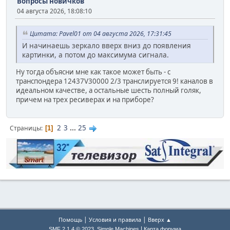
Вопросы новичков
04 августа 2026, 18:08:10
Цитата: Pavel01 от 04 августа 2026, 17:31:45
И начинаешь зеркало вверх вниз до появления
картинки, а потом до максимума сигнала.
Ну тогда объясни мне как такое может быть - с
транспондера 12437V30000 2/3 транслируется 9! каналов в
идеальном качестве, а остальные шесть полный голяк,
причем на трех ресиверах и на приборе?
2
3
...
25
Страницы
1
|
|
Помощь
Условия и правила
Вверх ▲
,
|
SMF 2.1.4 © 2023
Simple Machines
Карта форума