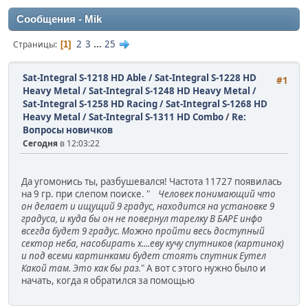
Сообщения - Mik
2
3
...
25
Страницы
1
Sat-Integral S-1218 HD Able / Sat-Integral S-1228 HD
#1
Heavy Metal / Sat-Integral S-1248 HD Heavy Metal /
Sat-Integral S-1258 HD Racing / Sat-Integral S-1268 HD
Heavy Metal / Sat-Integral S-1311 HD Combo
/
Re:
Вопросы новичков
Сегодня
в 12:03:22
Да угомонись ты, разбушевался! Частота 11727 появилась
на 9 гр. при слепом поиске. "
Человек понимающий что
он делает и ищущий 9 градус, находится на установке 9
градуса, и куда бы он не повернул тарелку В БАРЕ инфо
всегда будет 9 градус. Можно пройти весь доступный
сектор неба, насобирать х....еву кучу спутников (картинок)
и под всеми картинками будет стоять спутник Еутел
Какой там. Это как бы раз.
" А вот с этого нужно было и
начать, когда я обратился за помощью