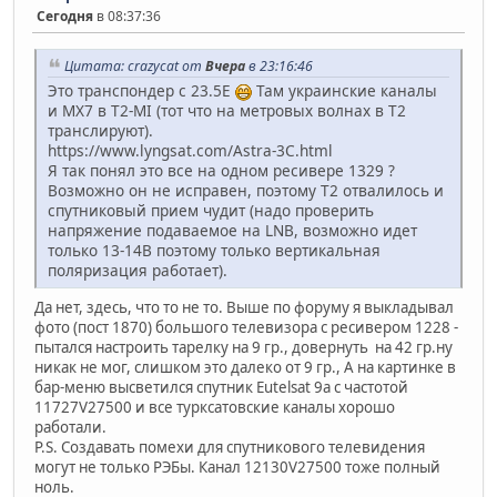
Сегодня
в 08:37:36
Цитата: crazycat от
Вчера
в 23:16:46
Это транспондер с 23.5E
Там украинские каналы
и MX7 в T2-MI (тот что на метровых волнах в T2
транслируют).
https://www.lyngsat.com/Astra-3C.html
Я так понял это все на одном ресивере 1329 ?
Возможно он не исправен, поэтому T2 отвалилось и
спутниковый прием чудит (надо проверить
напряжение подаваемое на LNB, возможно идет
только 13-14В поэтому только вертикальная
поляризация работает).
Да нет, здесь, что то не то. Выше по форуму я выкладывал
фото (пост 1870) большого телевизора с ресивером 1228 -
пытался настроить тарелку на 9 гр., довернуть на 42 гр.ну
никак не мог, слишком это далеко от 9 гр., А на картинке в
бар-меню высветился спутник Eutelsat 9a с частотой
11727V27500 и все турксатовские каналы хорошо
работали.
P.S. Создавать помехи для спутникового телевидения
могут не только РЭБы. Канал 12130V27500 тоже полный
ноль.