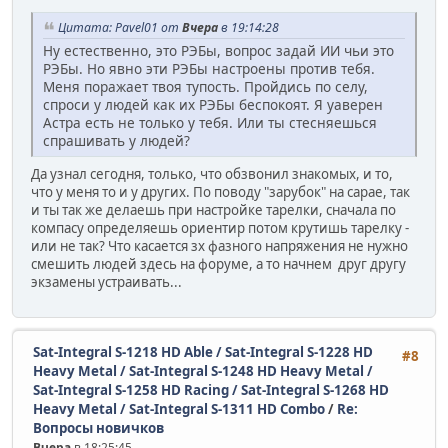
Цитата: Pavel01 от
Вчера
в 19:14:28
Ну естественно, это РЭБы, вопрос задай ИИ чьи это
РЭБы. Но явно эти РЭБы настроены против тебя.
Меня поражает твоя тупость. Пройдись по селу,
спроси у людей как их РЭБы беспокоят. Я уаверен
Астра есть не только у тебя. Или ты стесняешься
спрашивать у людей?
Да узнал сегодня, только, что обзвонил знакомых, и то,
что у меня то и у других. По поводу "зарубок" на сарае, так
и ты так же делаешь при настройке тарелки, сначала по
компасу определяешь ориентир потом крутишь тарелку -
или не так? Что касается зх фазного напряжения не нужно
смешить людей здесь на форуме, а то начнем друг другу
экзамены устраивать...
Sat-Integral S-1218 HD Able / Sat-Integral S-1228 HD
#8
Heavy Metal / Sat-Integral S-1248 HD Heavy Metal /
Sat-Integral S-1258 HD Racing / Sat-Integral S-1268 HD
Heavy Metal / Sat-Integral S-1311 HD Combo
/
Re:
Вопросы новичков
Вчера
в 18:25:45