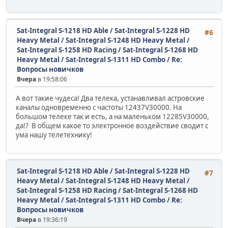
Sat-Integral S-1218 HD Able / Sat-Integral S-1228 HD
#6
Heavy Metal / Sat-Integral S-1248 HD Heavy Metal /
Sat-Integral S-1258 HD Racing / Sat-Integral S-1268 HD
Heavy Metal / Sat-Integral S-1311 HD Combo
/
Re:
Вопросы новичков
Вчера
в 19:58:06
А вот такие чудеса! Два телека, устанавливал астровские
каналы одновременно с частоты 12437V30000. На
большом телеке так и есть, а на маленьком 12285V30000,
да!? В общем какое то электронное воздействие сводит с
ума нашу телетехнику!
Sat-Integral S-1218 HD Able / Sat-Integral S-1228 HD
#7
Heavy Metal / Sat-Integral S-1248 HD Heavy Metal /
Sat-Integral S-1258 HD Racing / Sat-Integral S-1268 HD
Heavy Metal / Sat-Integral S-1311 HD Combo
/
Re:
Вопросы новичков
Вчера
в 19:36:19