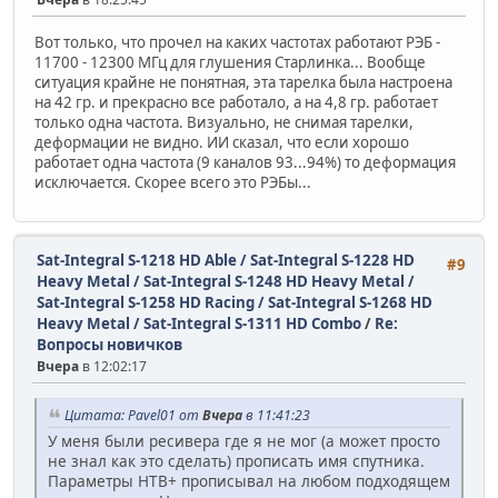
Вот только, что прочел на каких частотах работают РЭБ -
11700 - 12300 МГц для глушения Старлинка... Вообще
ситуация крайне не понятная, эта тарелка была настроена
на 42 гр. и прекрасно все работало, а на 4,8 гр. работает
только одна частота. Визуально, не снимая тарелки,
деформации не видно. ИИ сказал, что если хорошо
работает одна частота (9 каналов 93...94%) то деформация
исключается. Скорее всего это РЭБы...
Sat-Integral S-1218 HD Able / Sat-Integral S-1228 HD
#9
Heavy Metal / Sat-Integral S-1248 HD Heavy Metal /
Sat-Integral S-1258 HD Racing / Sat-Integral S-1268 HD
Heavy Metal / Sat-Integral S-1311 HD Combo
/
Re:
Вопросы новичков
Вчера
в 12:02:17
Цитата: Pavel01 от
Вчера
в 11:41:23
У меня были ресивера где я не мог (а может просто
не знал как это сделать) прописать имя спутника.
Параметры НТВ+ прописывал на любом подходящем