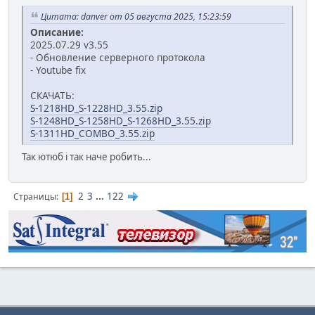
Цитата: danver от 05 августа 2025, 15:23:59
Описание:
2025.07.29 v3.55
- Обновление серверного протокола
- Youtube fix
СКАЧАТЬ:
S-1218HD_S-1228HD_3.55.zip
S-1248HD_S-1258HD_S-1268HD_3.55.zip
S-1311HD_COMBO_3.55.zip
Так ютюб і так наче робить...
2
3
...
122
Страницы
1