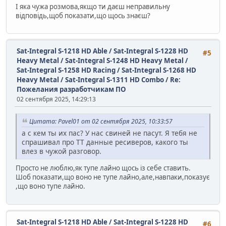
І яка чужа розмова,якщо ти даєш неправильну
відповідь,щоб показати,що щось знаєш?
Sat-Integral S-1218 HD Able / Sat-Integral S-1228 HD
#5
Heavy Metal / Sat-Integral S-1248 HD Heavy Metal /
Sat-Integral S-1258 HD Racing / Sat-Integral S-1268 HD
Heavy Metal / Sat-Integral S-1311 HD Combo
/
Re:
Пожелания разработчикам ПО
02 сентября 2025, 14:29:13
Цитата: Pavel01 от 02 сентября 2025, 10:33:57
а с кем ты их пас? У нас свиней не пасут. Я тебя не
спрашивал про ТТ данные ресиверов, какого ты
влез в чужой разговор.
Просто не люблю,як тупе лайно щось із себе ставить.
Шоб показати,що воно не тупе лайно,але,навпаки,показує
,що воно тупе лайно.
Sat-Integral S-1218 HD Able / Sat-Integral S-1228 HD
#6