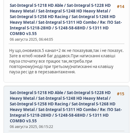
Sat-Integral S-1218 HD Able / Sat-Integral S-1228 HD
#14
Heavy Metal / Sat-Integral S-1248 HD Heavy Metal /
Sat-Integral S-1258 HD Racing / Sat-Integral S-1268 HD
Heavy Metal / Sat-Integral S-1311 HD Combo
/
Re: ПО Sat-
Integral S-1218-28HD / S-1248-58-68HD / S-1311 HD
COMBO v3.55
06 августа 2025, 06:44:05
Ну що,оновився.5 канал+2 як не показував,так і не показує.
Зате в ютюб новий баг додався.При натисканні клавіші
пауза спочатку все працює так,яктреба.при
повторному(іноді при третьому)натисканні на клавішу
пауза рес іде в перезавантаження.
Sat-Integral S-1218 HD Able / Sat-Integral S-1228 HD
#15
Heavy Metal / Sat-Integral S-1248 HD Heavy Metal /
Sat-Integral S-1258 HD Racing / Sat-Integral S-1268 HD
Heavy Metal / Sat-Integral S-1311 HD Combo
/
Re: ПО Sat-
Integral S-1218-28HD / S-1248-58-68HD / S-1311 HD
COMBO v3.55
06 августа 2025, 06:15:22