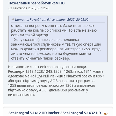
Пожелания разработчикам ПО
02 сентября 2025, 06:12:26
Цитата: Pavel01 от 01 сентября 2025, 20:05:02
ответа на вопрос у меня нет. Даже не знаю как
работать на компе со списками. То есть не знаю
есть ли такой эдитор.
Хочу сказать (знаю со слов человека
занимающегося спутниковым тв), такую операцию
можно делать в ресивере Сат-интеграл 1258. Вряд
ли это чем то поможет, но на будущее можно
ставить клиентам такой ресивер.
Не виносьте своє невігластво і тупість на люди.
Ресивери 1218,1228,1248,1258 і 1268,також 1311 мають
одеакове меню і функції.Різниця в кількості роз'ємів usb,1
або два і підтримці звуку АС-3,апаратна і програмна.
1258 являється повним аналогом 1268 з апаратною
підтримкою звуку АС-3 і двома USB роз'ємами у
виконанні«міні»
Sat-Integral S-1412 HD Rocket / Sat-Integral S-1432 HD
#8