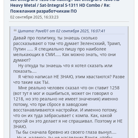
Heavy Metal / Sat-Integral S-1311 HD Combo
/
Re:
Пожелания разработчикам ПО
02 сентября 2025, 16:33:23
Цитата: Pavel01 от 02 сентября 2025, 16:07:41
Давай про политику, ты знаешь сколько
рассказывают о том что думает Зеленсккий, Трамп,
Путин ..... Я специально пишу про наиболее
мелькающих в СМИ..... Как можно знать, что они
думают?
Ну откуда ты знаешь что я хотел сказать или
показать....
Я чётко написал НЕ ЗНАЮ, этим хвастаются? Разве
что такие как ТЫ.
Мне реально человек сказал что он ставит 1258
(вот тут я мог и ошибиться, может он говорил о
1218, но это реально не имеет значения) именно
потому, что при сбросе в заводские
восстанавливаются настройки. И именно потому,
что он их туда забрасывает с компа. Как, какой
прогой он это делает я не спрашивал. Поэтому и НЕ
ЗНАЮ.
Ты бы сначала бревно из своего глаза вынул....
Ну и, надеюсь ты не наследник Ванги, чтобы