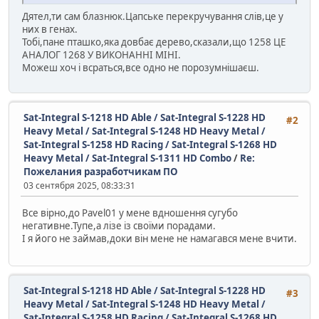
Дятел,ти сам блазнюк.Цапське перекручування слів,це у
них в генах.
Тобі,пане пташко,яка довбає дерево,сказали,що 1258 ЦЕ
АНАЛОГ 1268 У ВИКОНАННІ МІНІ.
Можеш хоч і всраться,все одно не порозумнішаєш.
Sat-Integral S-1218 HD Able / Sat-Integral S-1228 HD
#2
Heavy Metal / Sat-Integral S-1248 HD Heavy Metal /
Sat-Integral S-1258 HD Racing / Sat-Integral S-1268 HD
Heavy Metal / Sat-Integral S-1311 HD Combo
/
Re:
Пожелания разработчикам ПО
03 сентября 2025, 08:33:31
Все вірно,до Pavel01 у мене вдношення сугубо
негативне.Тупе,а лізе із своїми порадами.
І я його не займав,доки він мене не намагався мене вчити.
Sat-Integral S-1218 HD Able / Sat-Integral S-1228 HD
#3
Heavy Metal / Sat-Integral S-1248 HD Heavy Metal /
Sat-Integral S-1258 HD Racing / Sat-Integral S-1268 HD