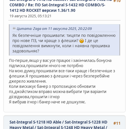
#10
COMBO
/
Re: ПО Sat-Integral S-1432 HD COMBO/S-
1412 HD ROCKET версии 1.36/1.90
19 августа 2025, 05:13:21
Цитата: Zaga от 11 августа 2025, 20:22:09
Як безпечніше прошивати: тицяти по повідомленню
про нове ПЗ, чи краще з флешки?
І де це
повідомлення вимкнути, коли і наявна прошивка
задовольняє?
По-перше,якщо у вас усе працює і закінчилась бонусна
підписка,прошивати нічого не потрібно
На мою думку,прошивати все-таки краще і безпечніше з
флешки.Я прошиваю з флешки і через безперебійне
джерело живлення.
Коли вискакує банер з пропозицією обновити
пз,джойстиком вправо можна вибрати три варіанти
дії:відмова,прошити і ігнор
Я вибрав ігнор і банер наче не дошкуляє.
Sat-Integral S-1218 HD Able / Sat-Integral S-1228 HD
#11
Heavy Metal / Sat-Integral S-1248 HD Heavy Metal /