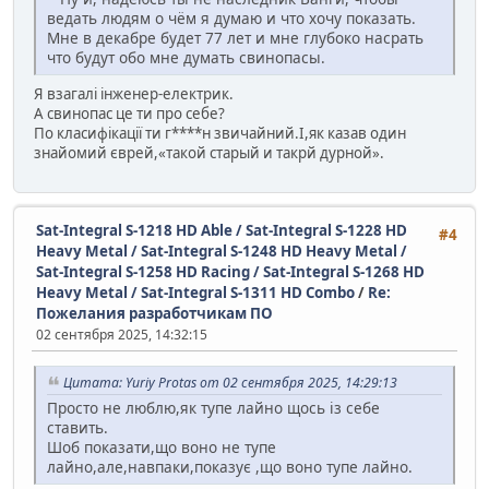
ведать людям о чём я думаю и что хочу показать.
Мне в декабре будет 77 лет и мне глубоко насрать
что будут обо мне думать свинопасы.
Я взагалі інженер-електрик.
А свинопас це ти про себе?
По класифікації ти г****н звичайний.І,як казав один
знайомий єврей,«такой старый и такрй дурной».
Sat-Integral S-1218 HD Able / Sat-Integral S-1228 HD
#4
Heavy Metal / Sat-Integral S-1248 HD Heavy Metal /
Sat-Integral S-1258 HD Racing / Sat-Integral S-1268 HD
Heavy Metal / Sat-Integral S-1311 HD Combo
/
Re:
Пожелания разработчикам ПО
02 сентября 2025, 14:32:15
Цитата: Yuriy Protas от 02 сентября 2025, 14:29:13
Просто не люблю,як тупе лайно щось із себе
ставить.
Шоб показати,що воно не тупе
лайно,але,навпаки,показує ,що воно тупе лайно.