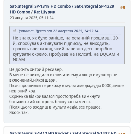
Sat-Integral SP-1319 HD Combo / Sat-Integral SP-1329
#9
HD Combo
/
Re: Шурик
23 августа 2025, 05:11:24
Цитата: Щукар от 22 августа 2025, 14:53:14
Не знаю, як було раніше, на останній прошивці, 20-
й, спробував активувати підписку, не виходить,
просить ввести код, який напевно десь потрібно
купувати окремо. Пробував на Полсаті, на DQCAM и
NCAM
Це досить хитрий ресивер.
В мене не виходило включити ему,а якщо емулятор не
включений,ніякої шари.
Після прошивки перехожу в мультимедіа,аудіо 0000,пише
невірний код.
Скринька вілкривалася просто,треба вимкнути
батьківський контроль блокування меню.
Після цього взодиш в мультимедіа,все працює.
Якось так.
Sat-Integral S-1412 HD Rocket / Sat-Integral S-1432 HD