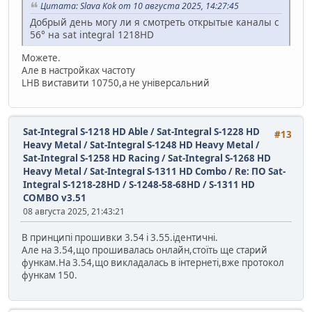
Цитата: Slava Kok от 10 августа 2025, 14:27:45
Добрый день могу ли я смотреть открытые каналы с
56° на sat integral 1218HD
Можете.
Але в настройках частоту
LНВ виставити 10750,а не універсальний
Sat-Integral S-1218 HD Able / Sat-Integral S-1228 HD
#13
Heavy Metal / Sat-Integral S-1248 HD Heavy Metal /
Sat-Integral S-1258 HD Racing / Sat-Integral S-1268 HD
Heavy Metal / Sat-Integral S-1311 HD Combo
/
Re: ПО Sat-
Integral S-1218-28HD / S-1248-58-68HD / S-1311 HD
COMBO v3.51
08 августа 2025, 21:43:21
В принципі прошивки 3.54 і 3.55.ідентичні.
Але на 3.54,що прошивалась онлайн,стоїть ще старий
функам.На 3.54,що викладалась в інтернеті,вже протокол
функам 150.