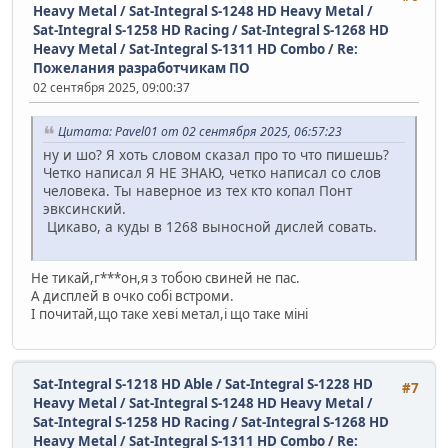
Heavy Metal / Sat-Integral S-1248 HD Heavy Metal /
Sat-Integral S-1258 HD Racing / Sat-Integral S-1268 HD
Heavy Metal / Sat-Integral S-1311 HD Combo
/
Re:
Пожелания разработчикам ПО
02 сентября 2025, 09:00:37
Цитата: Pavel01 от 02 сентября 2025, 06:57:23
ну и шо? Я хоть словом сказал про то что пишешь?
Четко написал Я НЕ ЗНАЮ, четко написал со слов
человека. Ты наверное из тех кто копал Понт
эвксинский.
Цикаво, а куды в 1268 выносной дислей совать.
Не тикай,г***он,я з тобою свиней не пас.
А дисплей в очко собі встроми.
І почитай,що таке хеві метал,і що таке міні
Sat-Integral S-1218 HD Able / Sat-Integral S-1228 HD
#7
Heavy Metal / Sat-Integral S-1248 HD Heavy Metal /
Sat-Integral S-1258 HD Racing / Sat-Integral S-1268 HD
Heavy Metal / Sat-Integral S-1311 HD Combo
/
Re: