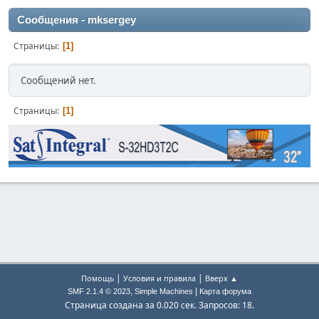
Сообщения - mksergey
Страницы
1
Сообщений нет.
Страницы
1
|
|
Помощь
Условия и правила
Вверх ▲
,
|
SMF 2.1.4 © 2023
Simple Machines
Карта форума
Страница создана за 0.020 сек. Запросов: 18.