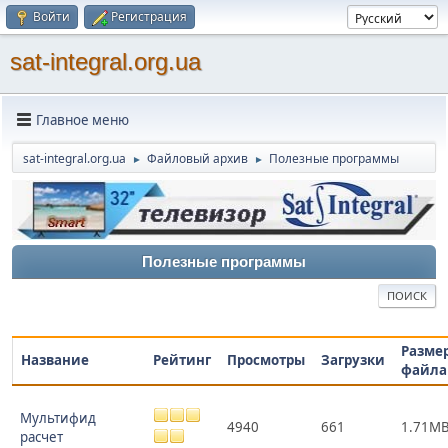
Войти
Регистрация
sat-integral.org.ua
Главное меню
sat-integral.org.ua
Файловый архив
Полезные программы
►
►
Полезные программы
ПОИСК
Разме
Название
Рейтинг
Просмотры
Загрузки
файла
Мультифид
4940
661
1.71M
расчет