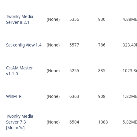
Twonky Media
(None)
5356
930
4.88M
Server 8.2.1
Sat-config View 1.4
(None)
5577
786
323.49
CccAM Master
(None)
5255
835
1023.3
v1.1.0
WinMTR
(None)
6363
908
1.82M
Twonky Media
Server 7.3
(None)
6504
1088
5.82M
[Multi/Ru]