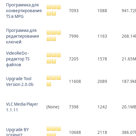
Программка для
конвертирования
7093
1088
941.72
TS в MPG
Программа для
редактирования
7996
1163
268.14
ключей
VideoReDo -
редактор TS
7205
1578
21.65
файлов
Upgrade Tool
11608
2089
187.9k
Version 2.0.0b
VLC Media Player
(None)
7398
1242
20.1M
1.1.11
Upgrade BY
10688
2118
386.07
SOIRNET