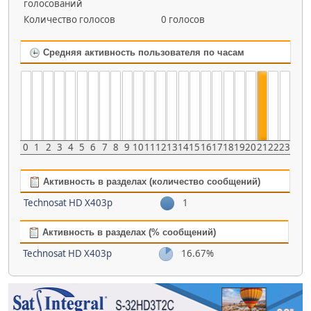
голосований
Количество голосов
0 голосов
Средняя активность пользователя по часам
0
1
2
3
4
5
6
7
8
9
10
11
12
13
14
15
16
17
18
19
20
21
22
23
Активность в разделах (количество сообщений)
Technosat HD X403p
1
Активность в разделах (% сообщений)
Technosat HD X403p
16.67%