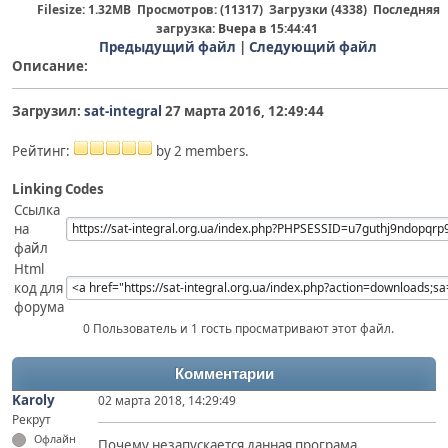
Filesize: 1.32MB Просмотров: (11317) Загрузки (4338) Последняя
загрузка:
Вчера
в 15:44:41
Предыдущий файл
|
Следующий файл
Описание:
Загрузил:
sat-integral
27 марта 2016, 12:49:44
Рейтинг:
by 2 members.
Linking Codes
Ссылка
на
файл
Html
код для
форума
0 Пользователь и 1 гость просматривают этот файл.
Комментарии
Karoly
02 марта 2018, 14:29:49
Рекрут
Офлайн
Почему незапускается данная програма