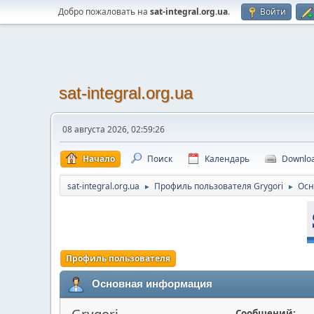
Добро пожаловать на
sat-integral.org.ua
.
Войти
sat-integral.org.ua
08 августа 2026, 02:59:26
Начало
Поиск
Календарь
Downlo
sat-integral.org.ua
Профиль пользователя Grygori
Осн
►
►
Профиль пользователя
Основная информация
Grygori
Сообщений: