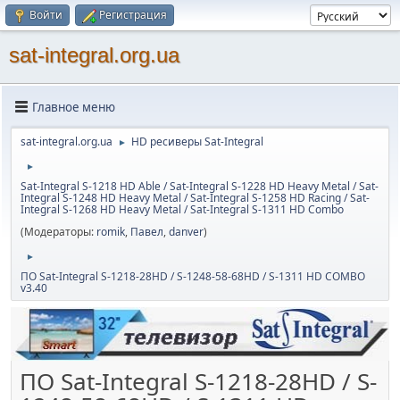
Войти
Регистрация
sat-integral.org.ua
Главное меню
sat-integral.org.ua
HD ресиверы Sat-Integral
►
►
Sat-Integral S-1218 HD Able / Sat-Integral S-1228 HD Heavy Metal / Sat-
Integral S-1248 HD Heavy Metal / Sat-Integral S-1258 HD Racing / Sat-
Integral S-1268 HD Heavy Metal / Sat-Integral S-1311 HD Combo
(Модераторы:
romik
,
Павел
,
danver
)
►
ПО Sat-Integral S-1218-28HD / S-1248-58-68HD / S-1311 HD COMBO
v3.40
ПО Sat-Integral S-1218-28HD / S-