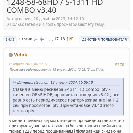
1248-58-68HD / S-1311 HD
COMBO v3.40
Автор danver, 20 декабря 2023, 14:12:10
0 Пользователи и 1 гость просматривают эту тему.
1
...
17
18
Страницы
19
ВНИЗ
ДЕЙСТВИЯ ПОЛЬЗОВАТЕЛЯ
Vidok
13 апреля 2024, 06:30:18
#270
Последнее редактирование
: 13 апреля 2024, 12:02:15 от Vidok
Цитата: steval от 12 апреля 2024, 15:06:10
Ставил в меню ресивера S-1311 HD Combo iptv -
качество ОБЫЧНОЕ, прошивка последняя v3.42 , все
равно есть периодическое подтормаживание на 1-2
сек при просмотре iptv .При установке V3.40 этого
нет на iptv .
у мене плейлист від мого інтернет провайдера і не замітно
приторможування і так само на безкоштовних плейлистах
тюнер 1228 перед прошиванням і після завжди скидаю на