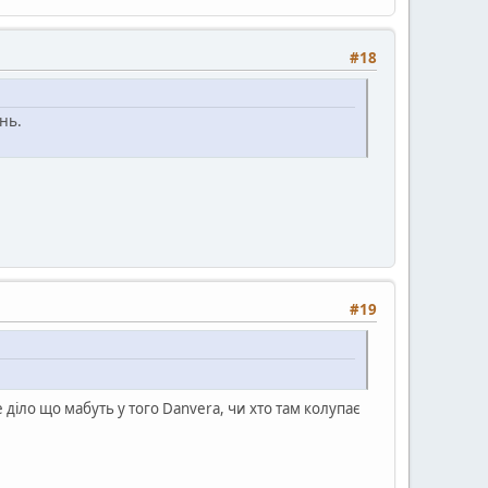
#18
нь.
#19
е діло що мабуть у того Danverа, чи хто там колупає