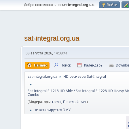
Добро пожаловать на
sat-integral.org.ua
.
Войти
sat-integral.org.ua
08 августа 2026, 14:08:41
Начало
Поиск
Календарь
Downlo
sat-integral.org.ua
HD ресиверы Sat-Integral
►
►
Sat-Integral S-1218 HD Able / Sat-Integral S-1228 HD Heavy Me
Combo
(Модераторы:
romik
,
Павел
,
danver
)
не активируется ЭМУ
►