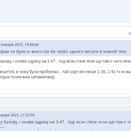
П
января 2025, 19:49:06
тором не було ні вкого,так би через одного писали в кожній темі.
зову, і онови одразу на 3.47.. тоді всім стане ясно що там є чого нема
-
шется, в чому була проблема .. тай софт він пише 2.30, 2.42 то ж ма
ехідна точно вже непамятаю))
варя 2025, 21:35:56
 базову, і онови одразу на 3.47.. тоді всім стане ясно що там є ч
----