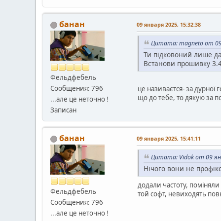
банан
09 января 2025, 15:32:38
Цитата: magneto от 09 
Ти підковоний лише да
Встанови прошивку 3.4
Фельдфебель
Сообщения: 796
це називаєтся- за дурної 
що до тебе, то дякую за п
...але це неточно !
Записан
банан
09 января 2025, 15:41:11
Цитата: Vidok от 09 ян
Нічого вони не профік
додали частоту, поміняли 
Фельдфебель
той софт, невиходять пов
Сообщения: 796
...але це неточно !