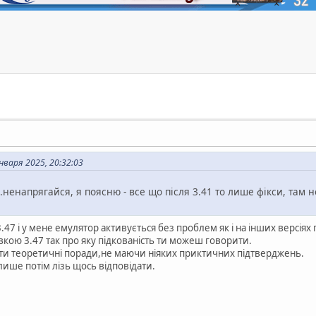
варя 2025, 20:32:03
 ..ненапрягайся, я поясню - все що після 3.41 то лише фікси, там 
7 і у мене емулятор активується без проблем як і на інших версіях
ою 3.47 так про яку підкованість ти можеш говорити.
ти теоретичні поради,не маючи ніяких приктичних підтверджень.
ише потім лізь щось відповідати.