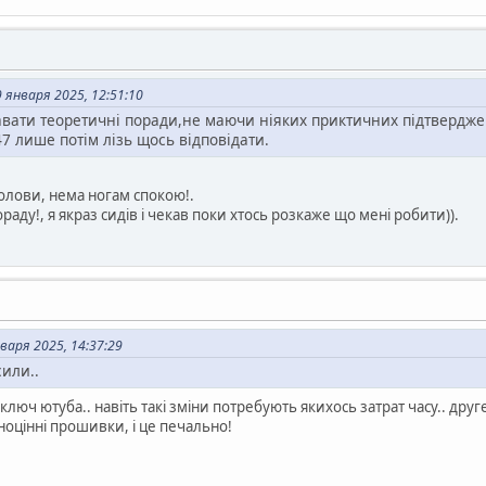
января 2025, 12:51:10
вати теоретичні поради,не маючи ніяких приктичних підтвердже
7 лише потім лізь щось відповідати.
голови, нема ногам спокою!.
ораду!, я якраз сидів і чекав поки хтось розкаже що мені робити)).
варя 2025, 14:37:29
сили..
ключ ютуба.. навіть такі зміни потребують якихось затрат часу.. друг
ноцінні прошивки, і це печально!