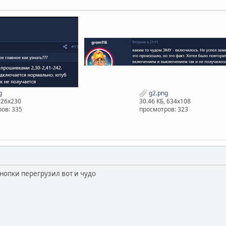
g
g2.png
526x230
30.46 КБ, 634x108
ов: 335
просмотров: 323
нопки перегрузил вот и чудо