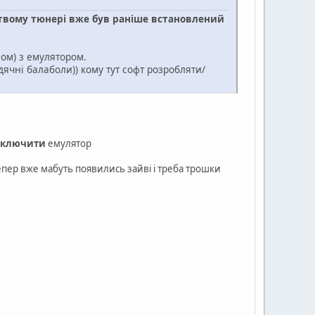
твому тюнері вже був раніше встановлений
ом) з емулятором.
дячні балаболи)) кому тут софт розробляти/
включити
емулятор
епер вже мабуть появились зайві і треба трошки