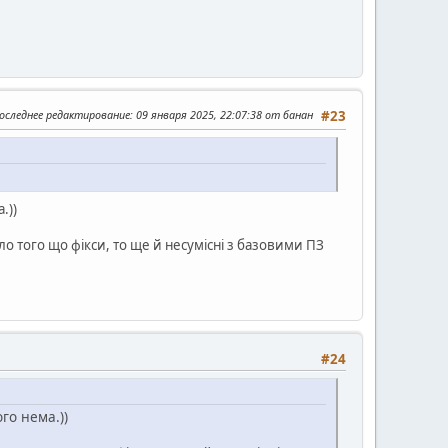
оследнее редактирование
: 09 января 2025, 22:07:38 от банан
#23
.))
ло того що фікси, то ще й несумісні з базовими ПЗ
#24
ого нема.))