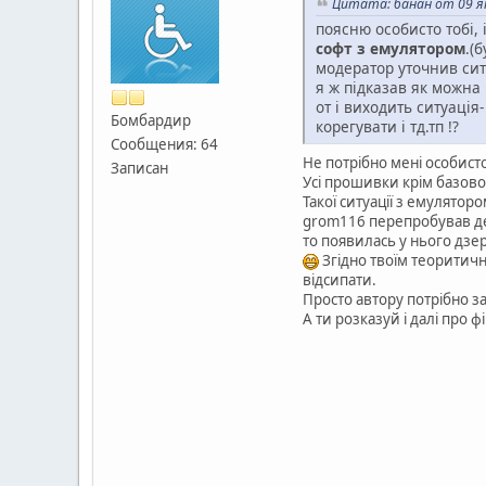
Цитата: банан от 09 ян
поясню особисто тобі,
софт з емулятором
.(
модератор уточнив сит
я ж підказав як можна
от і виходить ситуація
Бомбардир
корегувати і тд.тп !?
Сообщения: 64
Не потрібно мені особист
Записан
Усі прошивки крім базово
Такої ситуації з емулятор
grom116 перепробував де
то появилась у нього дзе
Згідно твоїм теоритичн
відсипати.
Просто автору потрібно з
А ти розказуй і далі про ф