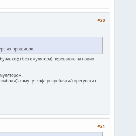
#20
ерсіях прошивок.
(буває софт без емулятора).переважно на нових
емулятором.
балаболи)) кому тут софт розробляти/корегувати і
#21