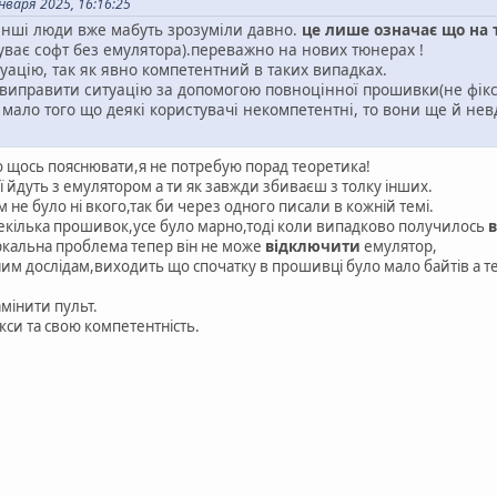
варя 2025, 16:16:25
 інші люди вже мабуть зрозуміли давно.
це лише означає що на 
буває софт без емулятора).переважно на нових тюнерах !
уацію, так як явно компетентний в таких випадках.
 виправити ситуацію за допомогою повноцінної прошивки(не фікс
- мало того що деякі користувачі некомпетентні, то вони ще й нев
о щось пояснювати,я не потребую порад теоретика!
ї йдуть з емулятором а ти як завжди збиваєш з толку інших.
ом не було ні вкого,так би через одного писали в кожній темі.
кілька прошивок,усе було марно,тоді коли випадково получилось
ркальна проблема тепер він не може
відключити
емулятор,
им дослідам,виходить що спочатку в прошивці було мало байтів а т
амінити пульт.
ікси та свою компетентність.