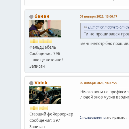
банан
09 января 2025, 13:06:17
Цитата: magneto от 09 
Ти не прошивався прош
мені і непотрібно прошива
Фельдфебель
Сообщения: 796
...але це неточно !
Записан
Vidok
09 января 2025, 14:37:29
Нічого вони не профіксил
людей знов мусив вводит
Старший фейерверкер
2 пользователям
это нравится.
Сообщения: 397
Записан