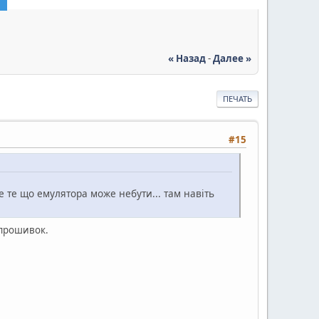
« Назад
-
Далее »
ПЕЧАТЬ
#15
не те що емулятора може небути... там навіть
 прошивок.