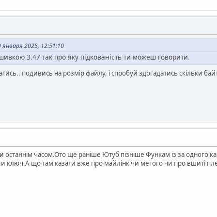
января 2025, 12:51:10
ивкою 3.47 так про яку підкованість ти можеш говорити.
тись.. подивись на розмір файлу, і спробуй здогадатись скільки байт
и останнім часом.Ото ще раніше Ютуб пізніше Функам із за одного к
и ключ.А що там казати вже про майлінк чи мегого чи про вшиті пл