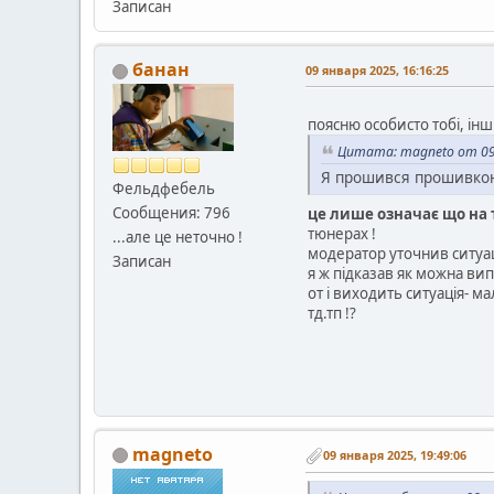
Записан
банан
09 января 2025, 16:16:25
поясню особисто тобі, ін
Цитата: magneto от 09 
Я прошився прошивкою 
Фельдфебель
Сообщения: 796
це лише означає що на 
тюнерах !
...але це неточно !
модератор уточнив ситуац
Записан
я ж підказав як можна ви
от і виходить ситуація- м
тд.тп !?
magneto
09 января 2025, 19:49:06