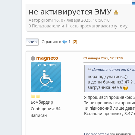
не активируется ЭМУ
Автор grom116, 07 января 2025, 16:50:10
0 Пользователи и 1 гость просматривают эту тему.
1
Страницы
2
ВНИЗ
magneto
09 января 2025, 12:51:10
Цитата: банан от 07 ян
пора підкуватись..))
а де ти бачив пз3.47 ?
загрузчика нема
Я прошився прошивкою 3.4
Бомбардир
Ти не прошивався прошивк
Ти підковоний лише дава
Сообщения: 64
Встанови прошивку 3.47 л
Записан
1 пользователю
это нравится.