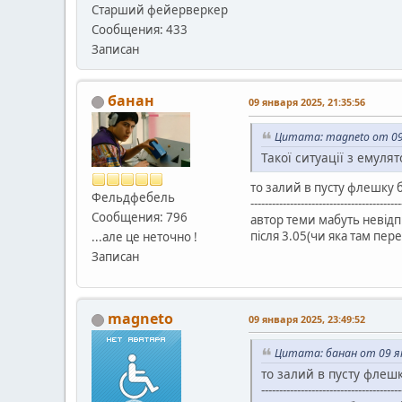
Старший фейерверкер
Сообщения: 433
Записан
банан
09 января 2025, 21:35:56
Цитата: magneto от 09 
Такої ситуації з емуля
то залий в пусту флешку ба
Фельдфебель
------------------------------------------
Сообщения: 796
автор теми мабуть невідпи
після 3.05(чи яка там пер
...але це неточно !
Записан
magneto
09 января 2025, 23:49:52
Цитата: банан от 09 ян
то залий в пусту флешку
---------------------------------------