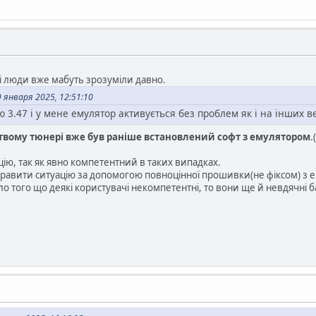
ші люди вже мабуть зрозуміли давно.
января 2025, 12:51:10
3.47 і у мене емулятор активується без проблем як і на інших в
твому тюнері вже був раніше встановлений софт з емулятором
.
ію, так як явно компетентний в таких випадках.
правити ситуацію за допомогою повноцінної прошивки(не фіксом) з 
ало того що деякі користувачі некомпетентні, то вони ще й невдячні 