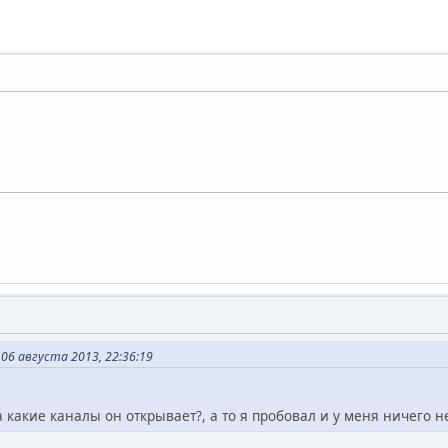
 06 августа 2013, 22:36:19
а какие каналы он открывает?, а то я пробовал и у меня ничего 