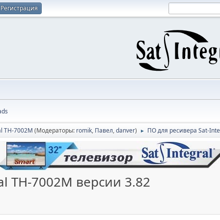
Регистрация
ads
al TH-7002M
(Модераторы:
romik
,
Павел
,
danver
)
ПО для ресивера Sat-Int
►
al TH-7002M версии 3.82