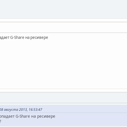
дает G-Share на ресивере
08 августа 2013, 16:53:47
опадает G-Share на ресивере
?