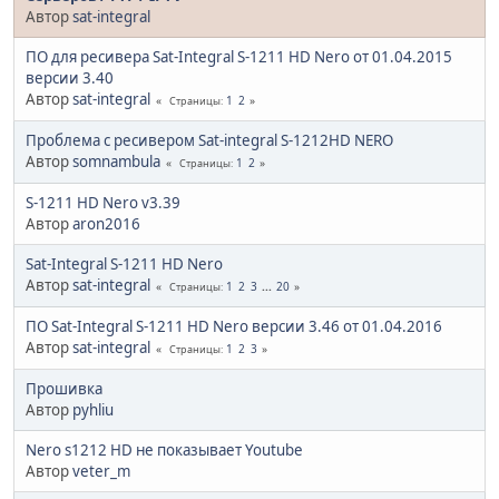
Автор
sat-integral
ПО для ресивера Sat-Integral S-1211 HD Nero от 01.04.2015
версии 3.40
Автор
sat-integral
1
2
Страницы
Проблема с ресивером Sat-integral S-1212HD NERO
Автор
somnambula
1
2
Страницы
S-1211 HD Nero v3.39
Автор
aron2016
Sat-Integral S-1211 HD Nero
Автор
sat-integral
1
2
3
...
20
Страницы
ПО Sat-Integral S-1211 HD Nero версии 3.46 от 01.04.2016
Автор
sat-integral
1
2
3
Страницы
Прошивка
Автор
pyhliu
Nero s1212 HD не показывает Youtube
Автор
veter_m