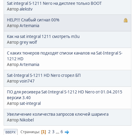
Sat integral S-1211 Nero на дисплее только BOOT
Автор
alekstv
HELP!!! Слабый сигнал 00%
Автор
Artemania
Как на sat integral 1211 смотреть m3u
Автор
grey wolf
С каких тюнеров подходят списки каналов на Sat-Integral S-
1212 HD
Автор
Artemania
Sat-Integral S-1211 HD Nero сгорел БП
Автор
voin747
ПО для ресивера Sat-Integral S-1212 HD Nero от 01.04.2015
версии 3.40
Автор
sat-integral
Увеличение количества запросов ключей шаринга
Автор
Nikobel
2
3
...
6
Страницы
1
ВВЕРХ