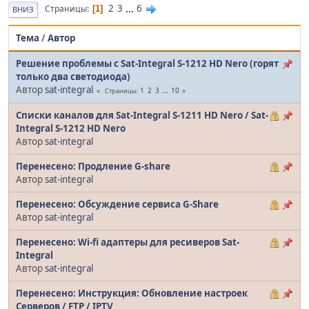
2
3
...
6
Страницы
1
ВНИЗ
Тема
/
Автор
Решение проблемы с Sat-Integral S-1212 HD Nero (горят
только два светодиода)
Автор
sat-integral
1
2
3
...
10
Страницы
Списки каналов для Sat-Integral S-1211 HD Nero / Sat-
Integral S-1212 HD Nero
Автор
sat-integral
Перенесено: Продление G-share
Автор
sat-integral
Перенесено: Обсуждение сервиса G-Share
Автор
sat-integral
Перенесено: Wi-fi адаптеры для ресиверов Sat-
Integral
Автор
sat-integral
Перенесено: Инструкция: Обновление настроек
Серверов / FTP / IPTV