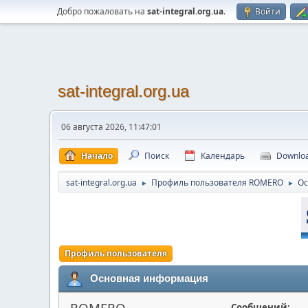
Добро пожаловать на
sat-integral.org.ua
.
Войти
sat-integral.org.ua
06 августа 2026, 11:47:01
Начало
Поиск
Календарь
Downlo
sat-integral.org.ua
Профиль пользователя ROMERO
Ос
►
►
Профиль пользователя
Основная информация
ROMERO
Сообщений: